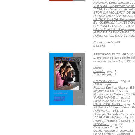
RUMANÍA. Departamento de Re
VOLANDO. Departamento de 
PROA. La Redacción del e-Q
STOP. [LA VIOLENCIA DE GÉ
DARWIN [200 ANIVERSARIO].
BARACK OBAMA. Departamento
EL "GUERNICA". INVESTIGAC
CREPÚSCULO [CINE]. La Red
LA CRUZ ROJA... Departament
HUMOR 1. "REMONTADA". Dep
HUMOR 2. "EL NIÑO SE ABUR
Contraportada
- 40
Solapilla
PERIODICO ESCOLAR "e-QU
El proyecto de pre edición di
exitosamente a la luz el 22 d
Índice
Portada
- pág. 1
Editorial
- pág. 2
ANUARIO 2009...
- pág. 3
HOLA...
- pág. 8
Rosaura Dueñas Alonso - E
Mayram Ba Ka - ESO 1A
Mónica López Valle - ESO 1A
Y NOS VAMOS...!
- pág. 9
Los estudiantes de ESO 4
PARA VOSOTROS...
- pág. 1
Mª Soledad Alegre López - Pr
RUMANÍA...
- pág. 11
Domingo González Calzada - 
VIAJE A RUMANÍA
- pág. 16
Pablo F. Pestaña Valcarce - Pr
OPINIÓN...
- pag. 17
Casandra - Rumanía
Ozana Mosteanu - Rumanía
Oana Lomnaru - Rumanía