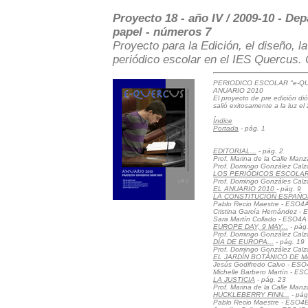
Proyecto 18 - año IV / 2009-10 - De
papel - números 7
Proyecto para la Edición, el diseño, l
periódico escolar en el IES Quercus. 
PERIODICO ESCOLAR "e-QU
ANUARIO 2010
El proyecto de pre edición di
salió exitosamente a la luz el
Índice
Portada
- pág. 1
EDITORIAL...
- pág. 2
Prof. Marina de la Calle Man
Prof. Domingo González Cal
LOS PERIÓDICOS ESCOLAR
Prof. Domingo Gonzáles Cal
EL ANUARIO 2010
- pág. 9
LA CONSTITUCIÓN ESPAÑO
Pablo Recio Maestre - ESO4
Cristina García Hernández -
Sara Martín Collado - ESO4A
EUROPE DAY, 9 MAY...
- pág
Prof. Domingo González Cal
DÍA DE EUROPA...
- pág. 19
Prof. Domingo González Cal
EL JARDÍN BOTÁNICO DE M
Jesús Godifredo Calvo - ES
Michelle Barbero Martín - E
LA JUSTICIA
- pág. 23
Prof. Marina de la Calle Man
HUCKLEBERRY FINN...
- pág
Pablo Recio Maestre - ESO4