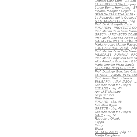
Jennifer Calle Curto - ESO4B
EL TIEMPO ES ORO...
- pág.
Loreto Bernal Hernández - E
Miryam Rodríguez Seguín - E
SEMANA CULTURAL 2010
- 
La Redacción del “e-Quercus”
A ESTUDIAR “FUERA"
- pág.
Prof. David Barquilla Cano
FINLANDIA - PROYECTO C
Prof. Marina de la Calle Man
GRECIA - PROYECTO COME
Prof. María Soledad Alegre 
ITALIA - PROYECTO COMEN
María Ángeles Mendo Pascua
LOS ITALIANOS “AQUÍ”
- pág
Prof. Marina de la Calle Man
MEMORIES - RUMANÍA - P
Prof. María Carpintero Cerezo
Alba Adrados González - E
María Jennifer Plaza García
OUR COMENIUS ODISSEY...
Prof. Domingo Gonzáles Cal
EL AGUA - AMNISTÍA INTE
Prof. Jesús Martín Piñuela
BULGARIA - IVAN VAZOV
- p
Coordinator of the Project
FINLAND
- pág. 45
Anneli El-Mahgary
Heljä Renfors
Riitta Touvinen
FINLAND
- pág. 48
Mira-Maia Kyyrö
GREECE
- pág. 49
Coordinator of the Project
ITALY
- pág. 51
Raquele e Giorgia
Filippo
Giorgo
Elena
NETHERLANDS
- pág. 55
Martijn Kamphorst