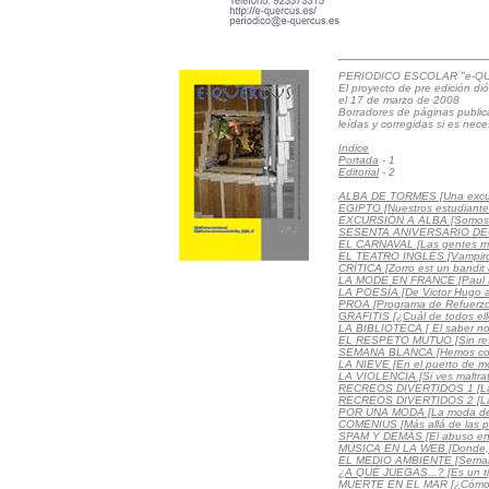
PERIODICO ESCOLAR "e-QUE
El proyecto de pre edición di
el 17 de marzo de 2008
Borradores de páginas publi
leídas y corregidas si es nece
Indice
Portada
- 1
Editorial
- 2
ALBA DE TORMES [Una excursi
EGIPTO [Nuestros estudiantes
EXCURSIÓN A ALBA [Somos de
SESENTA ANIVERSARIO D
EL CARNAVAL [Las gentes mas
EL TEATRO INGLÉS [Vampiros 
CRÍTICA [Zorro est un bandit 
LA MODE EN FRANCE [Paul Poi
LA POESÍA [De Victor Hugo a
PROA [Programa de Refuerzo,
GRAFITIS [¿Cuál de todos ello
LA BIBLIOTECA [ El saber no 
EL RESPETO MUTUO [Sin respe
SEMANA BLANCA [Hemos conoc
LA NIEVE [En el puerto de m
LA VIOLENCIA [Si ves maltrat
RECREOS DIVERTIDOS 1 [Las
RECREOS DIVERTIDOS 2 [Las
POR UNA MODA [La moda del 
COMENIUS [Más allá de las pa
SPAM Y DEMÁS [El abuso en e
MÚSICA EN LA WEB [Donde, a 
EL MEDIO AMBIENTE [Semana 
¿A QUÉ JUEGAS...? [Es un tipo
MUERTE EN EL MAR [¿Cómo 