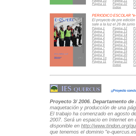
Página 10
Página 21
P
Página 11
Página 22
P
Indice
C
PERIODICO ESCOLAR "e-
El proyecto de pre edició
sale a la luz el 26 de junio
Página 1
Página 12
P
Página 2
Página 13
P
Página 3
Página 14
P
Página 4
Página 15
P
Página 5
Página 16
P
Página 6
Página 17
P
Página 7
Página 18
P
Página 8
Página 19
P
Página 9
Página 20
P
Página 10
Página 21
P
Página 11
Página 22
P
Indice
C
Proyecto 3/ 2006. Departamento de
maquetación y producción de una pág
El trabajo ha comenzado en agosto de
2007. Será un espacio en Internet en 
disponible en
http://www.tindon.org/q
que tenemos el dominio "e-quercus.e