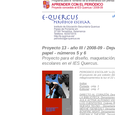
Proyecto 13 - año III / 2008-09 - D
papel - números 5 y 6
Proyecto para el diseño, maquetación,
escolares en el IES Quercus.
PERIODICO ESCOLAR "e-QU
El proyecto de pre edición dió
milagrosamentea la luz el 22
Indice
Portada
- pág. 1
Editorial
- pág. 2
DIRECTO AL CORAZÓN. Depa
LA BIBLIOTECA. Departamento
AULA ACTIVA ALFONSO VIII. 
LOS CUENTISTAS. Colegio Raf
NUEVAS TECNO... Departame
MÉKHÉ [SENEGAL]. Departa
BONFIRE NIGHT. Departamen
FIREWALK THEATRE. Departa