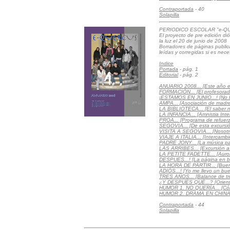
Contraportada
- 40
Solapilla
PERIODICO ESCOLAR "e-QUE
El proyecto de pre edición di
la luz el 20 de junio de 2008
Borradores de páginas publi
leídas y corregidas si es nece
Indice
Portada
- pág. 1
Editorial
- pág. 2
ANUARIO 2008... [Este año e
FORMACIÓN... [El profesorado
¡ESTAMOS EN JUNIO...! [No h
AMPA... [Asociación de madr
LA BIBLIOTECA... [El saber n
LA INFANCIA... [Amnistia Inte
PROA... [Programa de refuer
SEGOVIA... [De esta excursió
VISITA A SEGOVIA... [Nosotro
VIAJE A ITALIA... [Intercambi
PADRE JONY... [La música par
LAS ARRIBES... [Excursión a 
LA PETITE FADETTE... [Auro
DESPUES...! [La página en bl
LA HORA DE PARTIR... [Bueno
ADIÓS...! [Yo me llevo un bue
TRES AÑOS... [Balance de tr
¿Y DESPUÉS QUÉ...? [Orientar
HUMOR 1. NO QUERÍA... [Có
HUMOR 2. DRAMA EN CHINA..
Contraportada
- 44
Solapilla