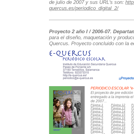
de julio de 2007 y sus URL's son:
http
quercus.es/periodico_digital_2/
Proyecto 2 año I / 2006-07. Departa
para el diseño, maquetación y producc
Quercus. Proyecto concluido con la ed
PERIODICO ESCOLAR "e
El proyecto de pre edició
entregado a la imprenta el
de 2007...
Página 1
Página 12
P
Página 2
Página 13
P
Página 3
Página 14
P
Página 4
Página 15
P
Página 5
Página 16
P
Página 6
Página 17
P
Página 7
Página 18
P
Página 8
Página 19
P
Página 9
Página 20
P