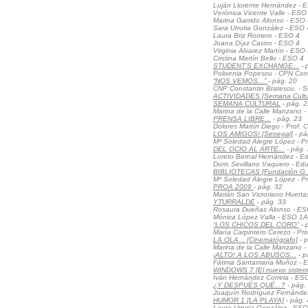
Luján Llorente Hernández - 
Verónica Vicente Valle - ESO
Marina Garrido Alonso - ESO
Sara Urrutia González - ESO 
Laura Briz Romero - ESO 4
Joana Díaz Castro - ESO 4
Virginia Álvarez Martín - ESO
Cristina Martín Bello - ESO 4
STUDENT’S EXCHANGE...
- 
Polixenia Popescu - CPN Con
“NOS VEMOS...”
- pág. 20
CNP Constantin Bratescu. - 
ACTIVIDADES [Semana Cultu
SEMANA CULTURAL
- pág. 2
Marina de la Calle Manzano - 
PRENSA LIBRE...
- pág. 23
Dolores Martín Diego - Prof. 
LOS AMIGOS! [Senegal]
- pá
Mª Soledad Alegre López - Pr
DEL OCIO AL ARTE...
- pág.
Loreto Bernal Hernández - E
Doris Sevillano Vaquero - Edu
BIBLIOTECAS [Fundación G. 
Mª Soledad Alegre López - Pr
PROA 2009
- pág. 32
Marián San Victoriano Huerta
YTURRALDE
- pág. 33
Rosaura Dueñas Alonso - E
Mónica López Valla - ESO 1A
“LOS CHICOS DEL CORO”
- 
María Carpintero Cerezo - Pr
LA OLA... [Cinematógrafo]
- p
Marina de la Calle Manzano - 
¡ALTO! A LOS ABUSOS...
- p
Fátima Santamaría Muñoz - 
WINDOWS 7 [El nuevo sistema
Iván Hernández Correia - ESO 
¿Y DESPUÉS QUÉ...?
- pág.
Joaquín Rodríguez Fernández 
HUMOR 1 [LA PLAYA]
- pág. 
Laura Urrutia González - ES