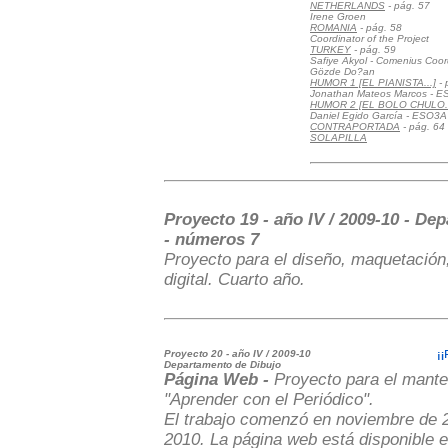
NETHERLANDS
- pág. 57
Irene Groen
ROMANIA
- pág. 58
Coordinator of the Project
TURKEY
- pág. 59
Safiye Akyol - Comenius Coor
Gözde Do?an
HUMOR 1 [EL PIANISTA...]
- 
Jonathan Mateos Marcos - 
HUMOR 2 [EL BOLO CHULO..
Daniel Egido García - ESO3A
CONTRAPORTADA
- pág. 64
SOLAPILLA
Proyecto 19 - año IV / 2009-10 - De
- números 7
Proyecto para el diseño, maquetación,
digital. Cuarto año.
Proyecto 20 - año IV / 2009-10
Departamento de Dibujo
Página Web -
Proyecto para el mante
"Aprender con el Periódico".
El trabajo comenzó en noviembre de 2
2010. La página web está disponible e