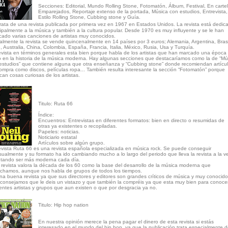
Secciones: Editorial, Mundo Rolling Stone, Fotomatón, Álbum, Festival, En cartel
Emparejados, Reportaje extenso de la portada, Música con estudios, Entrevista,
Estilo Rolling Stone, Cubbing stone y Guía.
trata de una revista publicada por primera vez en 1967 en Estados Unidos. La revista está dedic
cipalmente a la música y también a la cultura popular. Desde 1970 es muy influyente y se le han
cado varias canciones de artistas muy conocidos.
almente la revista se vende quincenalmente en 14 países por 3 euros; Alemania, Argentina, Brasi
e, Australia, China, Colombia, España, Francia, Italia, México, Rusia, Usa y Turquía.
evista en términos generales esta bien porque habla de los artistas que han marcado una época
lo en la historia de la música moderna. Hay algunas secciones que destacaríamos como la de “Mú
estudios” que contiene alguna que otra enseñanza y “Cubbing stone” donde recomiendan artícu
ompra como discos, películas ropa... También resulta interesante la sección “Fotomatón” porque
can cosas curiosas de los artistas.
Titulo: Ruta 66
Índice:
Encuentros: Entrevistas en diferentes formatos: bien en directo o resumidas de
otras ya existentes o recopiladas.
Papeles: noticias.
Noticiario estatal
Artículos sobre algún grupo.
evista Ruta 66 es una revista española especializada en música rock. Se puede conseguir
ualmente y su formato ha ido cambiando mucho a lo largo del periodo que lleva la revista a la v
ntando ser más moderna cada día.
 revista valora la década de los 60 como la base del desarrollo de la música moderna que
chamos, aunque nos habla de grupos de todos los tiempos.
na buena revista ya que sus directores y editores son grandes críticos de música y muy conocido
consejamos que le deis un vistazo y que también la compréis ya que esta muy bien para conoce
rentes artistas y grupos que aun existen o que por desgracia ya no.
Titulo: Hip hop nation
En nuestra opinión merece la pena pagar el dinero de esta revista si estás
interesado en el mundo del hip hop, ya que la publicación trata especialmente d