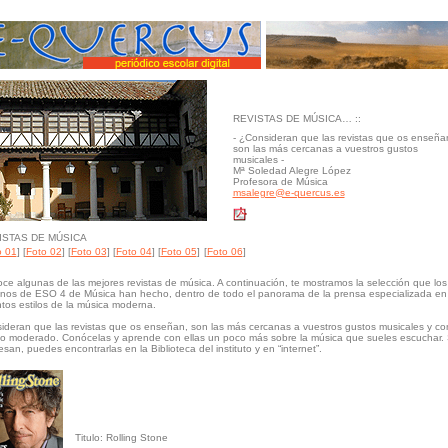
jo - Prof. A. Tindon - Periódico Escolar Digital - Paseo de Poniente s/n - 37190 Terradillos - Sal
REVISTAS DE MÚSICA… ::
- ¿Consideran que las revistas que os enseña
son las más cercanas a vuestros gustos
musicales -
Mª Soledad Alegre López
Profesora de Música
msalegre@e-quercus.es
ISTAS DE MÚSICA
o 01
]
[
Foto 02
]
[
Foto 03
]
[
Foto 04
]
[
Foto 05
]
[
Foto 06
]
ce algunas de las mejores revistas de música. A continuación, te mostramos la selección que los
nos de ESO 4 de Música han hecho, dentro de todo el panorama de la prensa especializada en
intos estilos de la música moderna.
ideran que las revistas que os enseñan, son las más cercanas a vuestros gustos musicales y co
io moderado. Conócelas y aprende con ellas un poco más sobre la música que sueles escuchar. 
esan, puedes encontrarlas en la Biblioteca del instituto y en “internet”.
Titulo: Rolling Stone