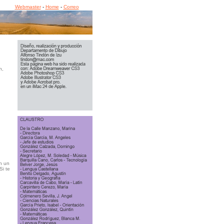
amanca
Webmaster
-
Home
-
Correo
--------
n,
n un
Si te