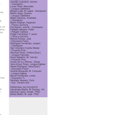
,
ada
l,
 y un
sica
los
enta,
s.
r
e