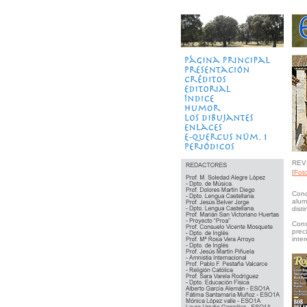
IES Quercus - Dpto. Dibu
REV
[
Fot
Cono
alum
dist
Cons
prec
inter