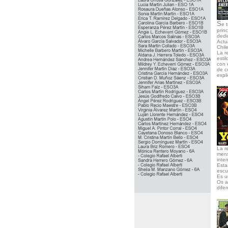
S
e 
prin
dedi
Actu
Chil
La r
esti
con 
de c
expli
La r
mens
inte
Esta
escu
Es u
Os a
dife