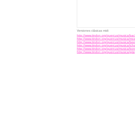
Versiones clásicas midi
http://www.tindon.org/quercus/musica/bac
http://www.tindon.org/quercus/musica/moz
http://www.tindon.org/quercus/musica/be
http://www.tindon.org/quercus/musica/tcha
http://www.tindon.org/quercus/musica/bor
http://www.tindon.org/quercus/musica/grie